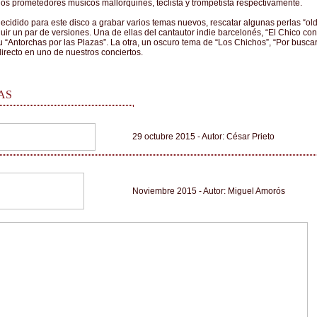
os prometedores músicos mallorquines, teclista y trompetista respectivamente.
cidido para este disco a grabar varios temas nuevos, rescatar algunas perlas “ol
luir un par de versiones. Una de ellas del cantautor indie barcelonés, “El Chico con
 “Antorchas por las Plazas”. La otra, un oscuro tema de “Los Chichos”, “Por buscar
irecto en uno de nuestros conciertos.
AS
29 octubre 2015 - Autor: César Prieto
Noviembre 2015 - Autor: Miguel Amorós