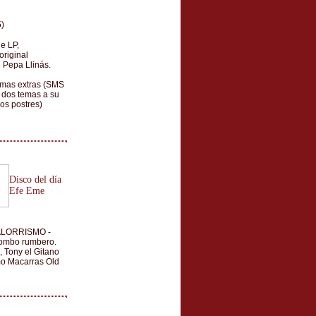
)
e LP,
original
 Pepa Llinás.
temas extras (SMS
 dos temas a su
los postres)
Disco del día
Efe Eme
OCALORRISMO -
combo rumbero.
 Tony el Gitano
omo Macarras Old