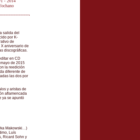
#1 - 2014
Yochano
 salida del
ido por K-
ativo de
 X aniversario de
s discográficas.
editar en CD
n mayo de 2015
on la reedición
da diferente de
adas las dos por
los y aristas de
ción aflamencada
e ya se apuntó
Mayka Makowski…)
timo, Luís
, Ricard Sohn y