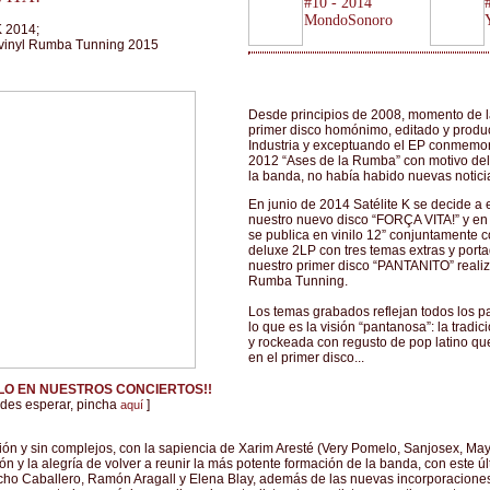
#10 - 2014
MondoSonoro
K 2014;
 vinyl Rumba Tunning 2015
Desde principios de 2008, momento de la
primer disco homónimo, editado y produc
Industria y exceptuando el EP conmemor
2012 “Ases de la Rumba” con motivo del
la banda, no había habido nuevas noticia
En junio de 2014 Satélite K se decide a 
nuestro nuevo disco “FORÇA VITA!” y e
se publica en vinilo 12” conjuntamente c
deluxe 2LP con tres temas extras y porta
nuestro primer disco “PANTANITO” realiz
Rumba Tunning.
Los temas grabados reflejan todos los pa
lo que es la visión “pantanosa”: la tradi
y rockeada con regusto de pop latino qu
en el primer disco...
O EN NUESTROS CONCIERTOS!!
uedes esperar, pincha
]
aquí
ión y sin complejos, con la sapiencia de Xarim Aresté (Very Pomelo, Sanjosex, 
ón y la alegría de volver a reunir la más potente formación de la banda, con este úl
ho Caballero, Ramón Aragall y Elena Blay, además de las nuevas incorporaciones