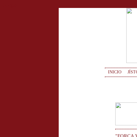
Google+
INICIO
JÍST
"FORÇA V