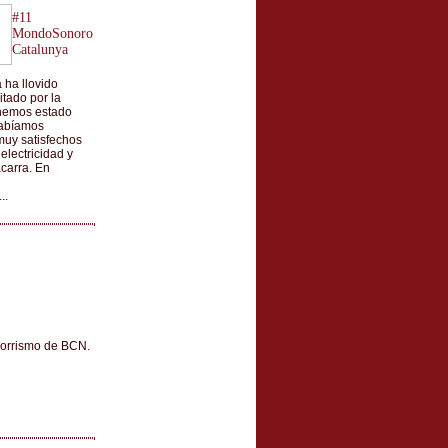
#11
MondoSonoro
Catalunya
ha llovido
itado por la
 hemos estado
habíamos
muy satisfechos
electricidad y
carra. En
..
lorrismo de BCN.