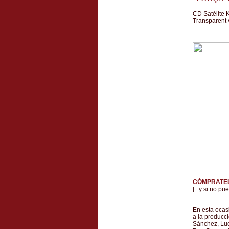
CD Satélite 
Transparent
CÓMPRATEL
[...y si no p
En esta ocas
a la producci
Sánchez, Luc