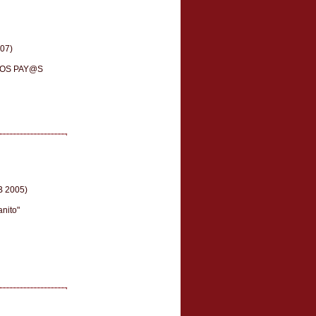
07)
o LOS PAY@S
 2005)
anito"