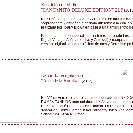
Reedición en vinilo
"PANTANITO DELUXE EDITION" 2LP
(2015
Reedición del primer disco "PANTANITO" en formato dobl
sorprendente y entrañable portada diferente a la edición 
realizada por Txarly Brown en base a una antigua foto de
Para hacerlo más especial, le añadimos de regalo tres 
Digital Vintage, Asóplame Live y Orzowei) y recuperando
versión original sin cortes (A final de mes y Dereshito pa 
EP vinilo recopilatorio
"Ases de la Rumba "
(2012)
EP (7") en vinilo de cuatro canciones editado por NE
RUMBA TUNNING para celebrar el X Aniversario de su 
Duetos de José Pantanito con Chacho "La Personalidad",
"Macarra", Cathy Claret "En los Barrios" y Jaleo Real c
School "Me Sabe a Humo".