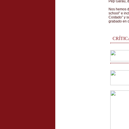
Pep Garau, d
Nos hemos de
school” e inc
Costado” y su
grabado en d
CRÍTIC